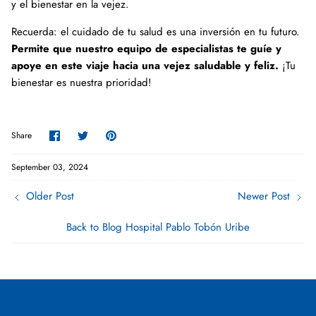
y el bienestar en la vejez.
Recuerda: el cuidado de tu salud es una inversión en tu futuro.
Permite que nuestro equipo de especialistas te guíe y
apoye en este viaje hacia una vejez saludable y feliz.
¡Tu
bienestar es nuestra prioridad!
Share
Share
Pin
Share
on
on
it
Facebook
Twitter
September 03, 2024
Older Post
Newer Post
Back to Blog Hospital Pablo Tobón Uribe